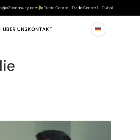
fo@b2bconsulty.com
Trade Centre - Trade Centre 1 - Dubai
ÜBER UNS
KONTAKT
die