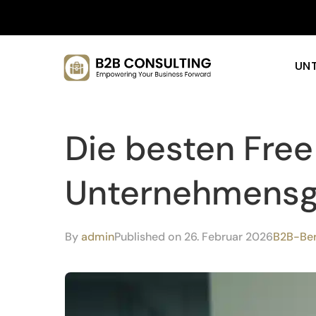
UN
Die besten Free
Unternehmens
By
admin
Published on 26. Februar 2026
B2B-Be