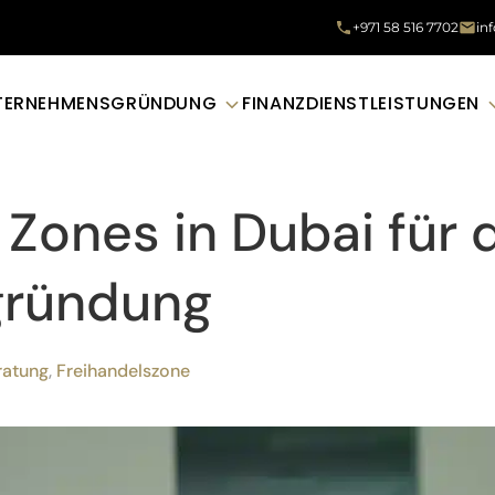
+971 58 516 7702
in
TERNEHMENSGRÜNDUNG
FINANZDIENSTLEISTUNGEN
 Zones in Dubai für 
gründung
ratung
,
Freihandelszone