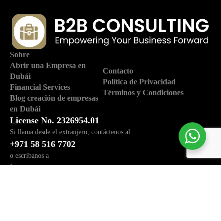
Sobre
Abrir una Empresa en
Contacto
Dubái
Política de Privacidad
Financial Services
Términos y Condiciones
Blog creación de empresas
en Dubái
License No. 2326954.01
Si llama desde el extranjero, contáctenos al
+971 58 516 7702
o escríbanos a
info@b2bconsulty.com
Trade Centre - Trade Centre 1 - Dubai