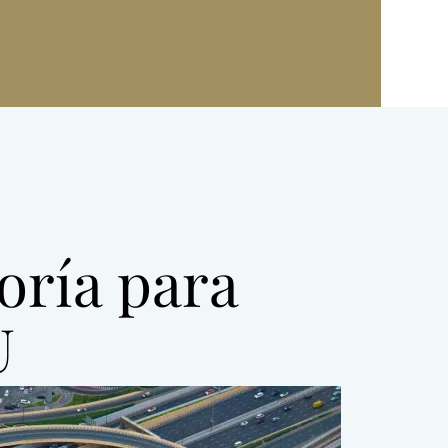
toría para
U