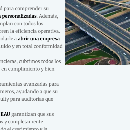
ed para comprender su
a personalizadas
. Además,
mplan con todos los
ren la eficiencia operativa.
udarle a
abrir una empresa
luido y en total conformidad
ancieras, cubrimos todos los
 en cumplimiento y bien
erramientas avanzadas para
números, ayudando a que su
ulty para auditorías que
n EAU
garantizan que sus
dos y completamente
do el crecimiento y la