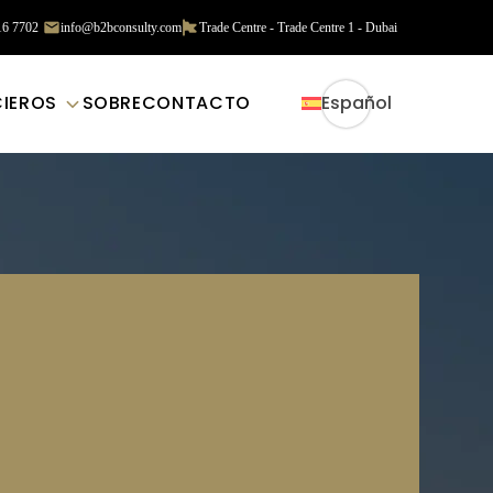
16 7702
info@b2bconsulty.com
Trade Centre - Trade Centre 1 - Dubai
CIEROS
SOBRE
CONTACTO
Español
 con los
ditoría en