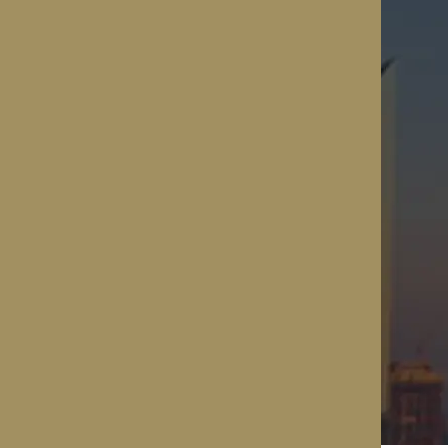
ara empresas en Dubái. Nuestro
ías exhaustivas y precisas.
 fluidas y en conformidad con
TA