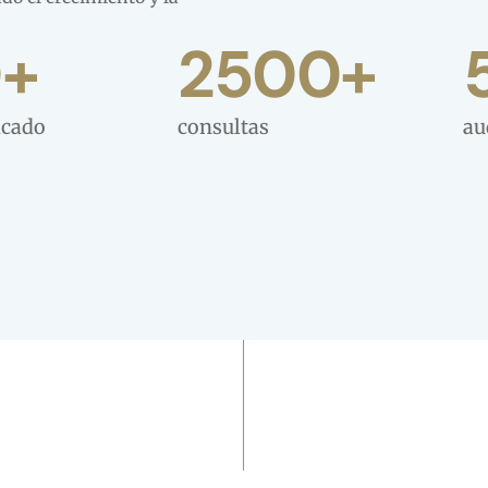
0
+
2500
+
icado
consultas
au