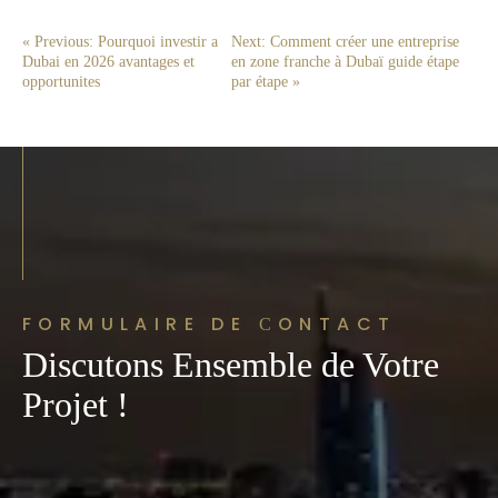
« Previous: Pourquoi investir a
Next: Comment créer une entreprise
Dubai en 2026 avantages et
en zone franche à Dubaï guide étape
opportunites
par étape »
FORMULAIRE DE СONTACT
Discutons Ensemble de Votre
Projet !