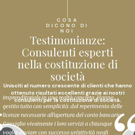
COSA
DICONO DI
NOI
Testimonianze:
Consulenti esperti
nella costituzione di
società
Unisciti al numero crescente di clienti che hanno
Il loro supporto esperto ha trasformato la mia idea
ottenuto risultati eccellenti grazie ai nostri
imprenditoriale in una realtà concreta. Hanno
consulenti per la costituzione di società.
gestito tutto con semplicità: dal reperimento delle
licenze necessarie all’apertura del conto bancario.
Consiglio vivamente i loro servizi a chiunque
voglia avviare con successo un’attività negli