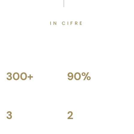
IN CIFRE
Perché Scegliere B2B
Consulty?
300
+
90
%
Clienti soddisfatti
Tasso di
raccomandazione da
parte dei clienti
3
2
Anni di comprovata
Regioni coperte da un