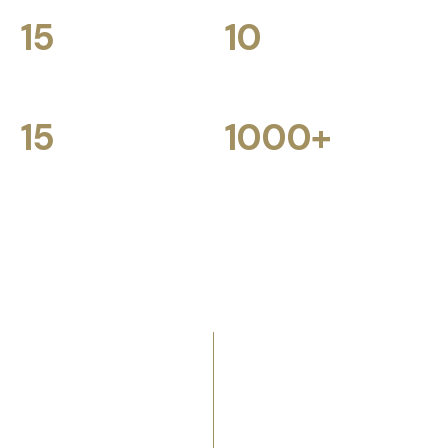
affidabilità finanziaria
unico fornitore
15
10
Aree di servizio
Banche partner
specializzate
15
1000
+
Software di contabilità
Transazioni gestite
supportati
tramite agenti di
pagamento