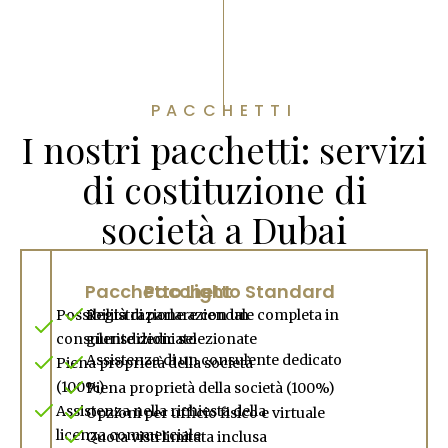
PACCHETTI
I nostri pacchetti: servizi
di costituzione di
società a Dubai
Pacchetto Light
Pacchetto Standard
Possibilità di parlare con un
Registrazione aziendale completa in
consulente dedicato
giurisdizioni selezionate
Assistenza di un consulente dedicato
Piena proprietà della società
(100%)
Piena proprietà della società (100%)
Assistenza nella richiesta della
Opzioni per ufficio fisico e virtuale
licenza commerciale
Quota visti limitata inclusa