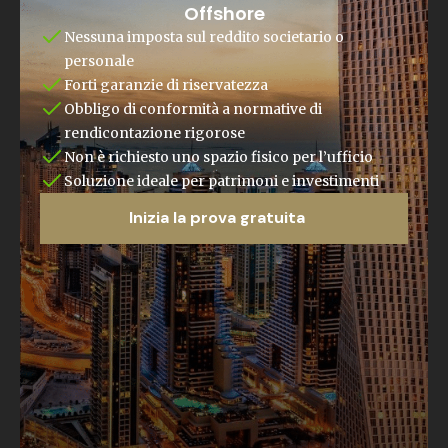
Offshore
Nessuna imposta sul reddito societario o
personale
Forti garanzie di riservatezza
Obbligo di conformità a normative di
rendicontazione rigorose
Non è richiesto uno spazio fisico per l’ufficio
Soluzione ideale per patrimoni e investimenti
Inizia la prova gratuita