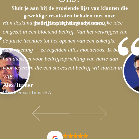
Sluit je aan bij de groeiende lijst van klanten die
Van idee naar bloeiende realiteit
geweldige resultaten behalen met onze
Hun deskundige begeleiding heeft mijn zakelijke idee
bedrijfsoprichtingsadviseurs.
omgezet in een bloeiend bedrijf. Van het verkrijgen van
de juiste licenties tot het openen van een zakelijke
bankrekening — ze regelden alles moeiteloos. Ik beveel
hun diensten voor bedrijfsoprichting van harte aan
voor iedereen die een succesvol bedrijf wil starten in de
VAE.
Alex Turner
Oprichter van TurnerHA