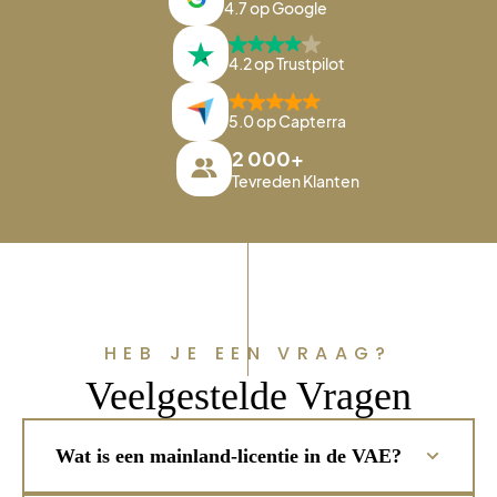
4.7 op Google
4.2 op Trustpilot
5.0 op Capterra
2 000+
Tevreden Klanten
HEB JE EEN VRAAG?
Veelgestelde Vragen
Wat is een mainland-licentie in de VAE?