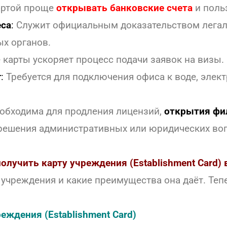
артой проще
открывать банковские счета
и поль
еса
:
Служит официальным доказательством легаль
ых органов.
карты ускоряет процесс подачи заявок на визы.
г
:
Требуется для подключения офиса к воде, элект
обходима для продления лицензий,
открытия фи
 решения административных или юридических во
получить карту учреждения (Establishment Card) 
а учреждения и какие преимущества она даёт. Т
еждения (Establishment Card)