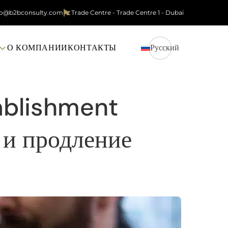
fo@b2bconsulty.com
Trade Centre - Trade Centre 1 - Dubai
О КОМПАНИИ
КОНТАКТЫ
Русский
tablishment
 и продление