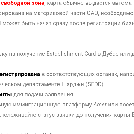
в
свободной зоне
, карта обычно выдается автомат
рирована на материковой части ОАЭ, необходимо
 может быть начат сразу после регистрации биз
явку на получение Establishment Card в Дубае или
регистрирована
в соответствующих органах, напр
мическом департаменте Шарджи (SEDD).
енты
для подачи заявления.
ьную иммиграционную платформу
Amer
или посе
отслеживайте статус заявки до получения карты E