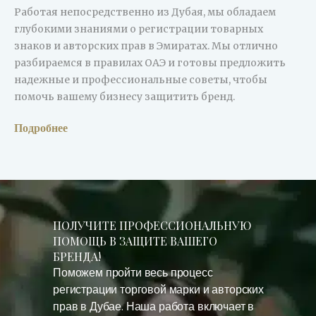
Работая непосредственно из Дубая, мы обладаем
глубокими знаниями о регистрации товарных
знаков и авторских прав в Эмиратах. Мы отлично
разбираемся в правилах ОАЭ и готовы предложить
надежные и профессиональные советы, чтобы
помочь вашему бизнесу защитить бренд.
Подробнее
ПОЛУЧИТЕ ПРОФЕССИОНАЛЬНУЮ
ПОМОЩЬ В ЗАЩИТЕ ВАШЕГО
БРЕНДА!
Поможем пройти весь
процесс
регистрации торговой марки
и авторских
прав в Дубае. Наша работа включает в