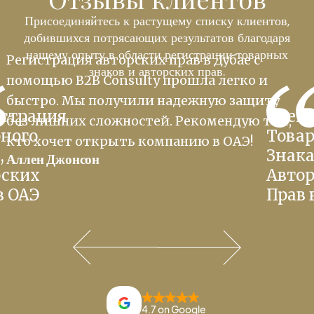
Присоединяйтесь к растущему списку клиентов,
добившихся потрясающих результатов благодаря
нашему опыту в области регистрации товарных
Регистрация авторских прав в Дубае с
знаков и авторских прав.
помощью B2B Consulty прошла легко и
быстро. Мы получили надежную защиту
без лишних сложностей. Рекомендую тем,
кто хочет открыть компанию в ОАЭ!
Аллен Джонсон
4.7 on Google