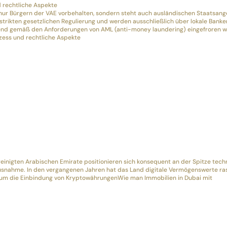
d rechtliche Aspekte
t nur Bürgern der VAE vorbehalten, sondern steht auch ausländischen Staatsan
er strikten gesetzlichen Regulierung und werden ausschließlich über lokale Banke
hend gemäß den Anforderungen von AML (anti-money laundering) eingefroren 
ozess und rechtliche Aspekte
reinigten Arabischen Emirate positionieren sich konsequent an der Spitze tech
Ausnahme. In den vergangenen Jahren hat das Land digitale Vermögenswerte ra
es um die Einbindung von Kryptowährungen
Wie man Immobilien in Dubai mit