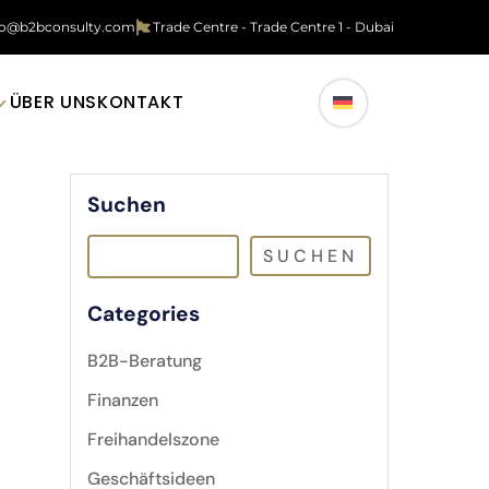
fo@b2bconsulty.com
Trade Centre - Trade Centre 1 - Dubai
ÜBER UNS
KONTAKT
Suchen
SUCHEN
Categories
B2B-Beratung
Finanzen
Freihandelszone
Geschäftsideen