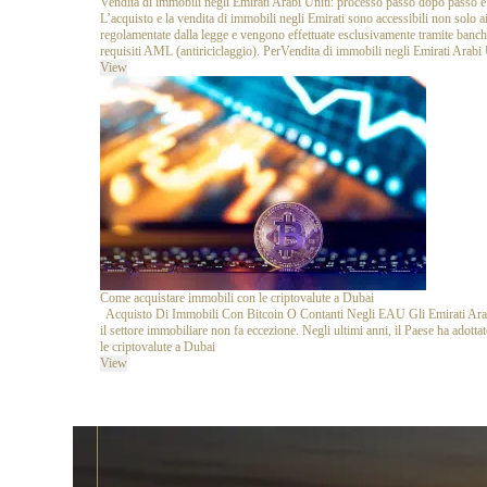
Vendita di immobili negli Emirati Arabi Uniti: processo passo dopo passo e a
L’acquisto e la vendita di immobili negli Emirati sono accessibili non solo 
regolamentate dalla legge e vengono effettuate esclusivamente tramite banch
requisiti AML (antiriciclaggio). Per
Vendita di immobili negli Emirati Arabi 
View
Come acquistare immobili con le criptovalute a Dubai
Acquisto Di Immobili Con Bitcoin O Contanti Negli EAU Gli Emirati Arabi 
il settore immobiliare non fa eccezione. Negli ultimi anni, il Paese ha adottat
le criptovalute a Dubai
View