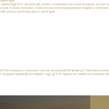
spetti legali
ai cittadini degli EAU, ma anche agli stranieri. Le transazioni sono esenti da imposte, ma sono r
e locali. In alcune circostanze, i fondi possono essere temporaneamente congelati in conformità 
Uniti: processo passo dopo passo e aspetti legali
Uniti continuano a confermarsi come uno dei principali hub globali per l’innovazione tecnol
o con grande rapidità gli asset digitali e, oggi, gli EAU figurano tra i leader
Come acquistare imm