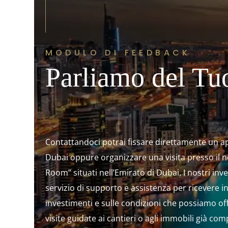
MODULO DI FEEDBACK
Parliamo del Tu
Contattandoci potrai fissare direttamente un a
Dubai oppure organizzare una visita presso il no
Room” situati nell’Emirato di Dubai. I nostri in
servizio di supporto e assistenza per ricevere i
investimenti e sulle condizioni che possiamo off
visite guidate ai cantieri o agli immobili già comp