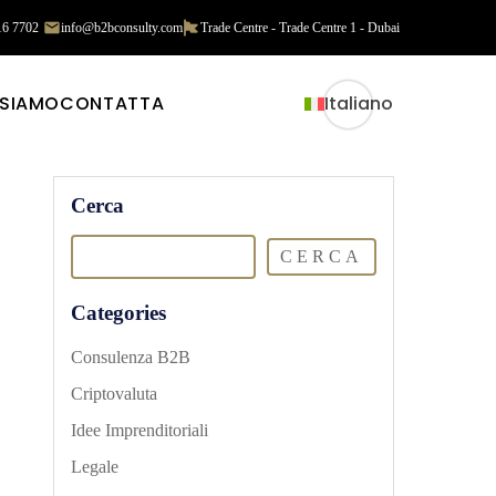
16 7702
info@b2bconsulty.com
Trade Centre - Trade Centre 1 - Dubai
 SIAMO
CONTATTA
Italiano
Cerca
CERCA
Categories
Consulenza B2B
Criptovaluta
Idee Imprenditoriali
Legale