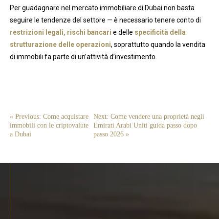
Per guadagnare nel mercato immobiliare di Dubai non basta
seguire le tendenze del settore — è necessario tenere conto di
restrizioni legali, rischi bancari
e delle
specificità della
strutturazione delle operazioni
, soprattutto quando la vendita
di immobili fa parte di un’attività d’investimento.
« Previous: Come acquistare
Next: Come vendere una proprietà negli
immobili con le criptovalute
Emirati Arabi Uniti guida passo dopo
a Dubai
passo 2026 »