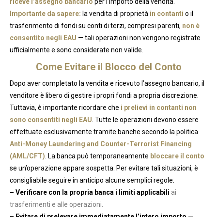
riceve l’assegno bancario
per l’importo della vendita.
Importante da sapere:
la vendita di proprietà
in contanti
o il
trasferimento di fondi su conti di terzi, compresi parenti,
non è
consentito negli EAU
— tali operazioni non vengono registrate
ufficialmente e sono considerate non valide.
Come Evitare il Blocco del Conto
Dopo aver completato la vendita e ricevuto l’assegno bancario, il
venditore è libero di gestire i propri fondi a propria discrezione.
Tuttavia, è importante ricordare che
i prelievi in contanti non
sono consentiti negli EAU
. Tutte le operazioni devono essere
effettuate esclusivamente tramite banche secondo la politica
Anti-Money Laundering and Counter-Terrorist Financing
(AML/CFT)
. La banca può temporaneamente
bloccare il conto
se un’operazione appare sospetta. Per evitare tali situazioni, è
consigliabile seguire in anticipo alcune semplici regole:
– Verificare con la propria banca i limiti applicabili
ai
trasferimenti e alle operazioni.
– Evitare di prelevare immediatamente l’intero importo
—