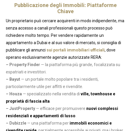
Pubblicazione degli Immobili: Piattaforme
Chiave
Un proprietario può cercare acquirenti in modo indipendente, ma
senza accesso a canali professionali questo processo può
richiedere molto tempo. Per vendere rapidamente un
appartamento a Dubai e al suo valore di mercato, si consiglia di
pubblicare gli annunci
sui portali immobiliari ufficiali
, dove
operano esclusivamente agenzie autorizzate RERA:
– Property Finder
— la piattaforma più grande, focalizzata su
espatriati e investitori.
– Bayut
— un portale molto popolare tra i residenti,
particolarmente utile per affitti e rivendite.
– Houza
— specializzato nella vendita di
ville, townhouse e
proprietà di fascia alta
.
– JustProperty
— efficace per promuovere
nuovi complessi
residenziali e appartamenti di lusso
.
– Dubizzle
— una piattaforma per
immobili economici e
rivendite rapide
; parzialmente accessibile ai privati, ma i broker