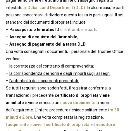
pagamento viene effettuato tramite un assegno separato
intestato al
Dubai Land Department (DLD)
. In alcuni casi, le parti
possono concordare di dividere questa tassa in parti uguali. Il set
standard dei documenti di proprietà include:
– Passaporto o Emirates ID
di entrambe le parti;
– Assegno di acquisto dell’immobile
;
– Assegno di pagamento della tassa DLD
.
Una volta consegnati i documenti, il personale del Trustee Office
verifica:
–
la correttezza del contratto di compravendita;
–
la corrispondenza dei nomi e degli importi sugli assegni;
–
l’autenticità dei documenti presentati.
Se tutti i requisiti sono soddisfatti, il registrar conferma la
transazione: il precedente
certificato di proprietà viene
annullato
e viene emesso un
nuovo documento
a nome
dell’acquirente. L’intera procedura richiede solitamente
tra 30
minuti e 2 ore
. Una volta completata la registrazione,
l’
acquirente riceve il certificato di proprietà
e il
venditore