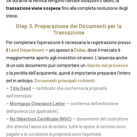
Se durante la verifica vengono rilevate violazioni o debiti, la
transazione viene sospesa
fino alla completa risoluzione degli
stessi.
Step 3. Preparazione dei Documenti per la
Transazione
Per completare l’operazione è necessaria la registrazione presso
il
Land Department
— più spesso a
Dubai
, dove il mercato è
maggiormente aperto agli investitori stranieri. L’assenza anche
di un solo documento può comportare un
ritardo nel processo
o la perdita dell’acquirente, quindi è importante preparare l’intero
set in anticipo.
Documenti principali richiesti:
–
Title Deed
— certificato che conferma la proprietà
dell’immobile.
–
Mortgage Clearance Letter
— conferma dell’estinzione
dell’ipoteca (se applicabile).
–
No Objection Certificate (NOC)
— documento del costruttore
che attesta l’assenza di reclami: tutte le spese di servizio sono
pagate e le condizioni di proprietà sono rispettate.