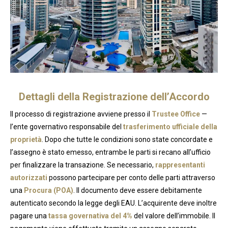
Dettagli della Registrazione dell’Accordo
Il processo di registrazione avviene presso il
Trustee Office
—
l’ente governativo responsabile del
trasferimento ufficiale della
proprietà
. Dopo che tutte le condizioni sono state concordate e
l’assegno è stato emesso, entrambe le parti si recano all’ufficio
per finalizzare la transazione. Se necessario,
rappresentanti
autorizzati
possono partecipare per conto delle parti attraverso
una
Procura (POA)
. Il documento deve essere debitamente
autenticato secondo la legge degli EAU. L’acquirente deve inoltre
pagare una
tassa governativa del 4%
del valore dell’immobile. Il