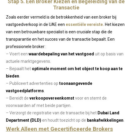
Stap 5. Een Broker Kiezen en Begeleiding van de
Transactie
Zoals eerder vermeld is de betrokkenheid van een broker bij
vastgoedverkoop in de UAE een
essentiële vereiste.
Het kiezen
van een betrouwbare specialist is een cruciale stap die de
transparantie en het succes van de transactie bepaalt. Een
professionele broker:
– Voert een
waardebepaling van het vastgoed
uit op basis van
actuele marktgegevens.
– Bepaalt het
optimale moment om het object te koop aan te
bieden
.
– Publiceert advertenties op
toonaangevende
vastgoedplatforms
.
– Bereidt de
verkoopovereenkomst
voor en stemt de
voorwaarden af met beide partijen.
– Verzorgt de registratie van de transactie bij het
Dubai Land
Department (DLD)
en houdt toezicht op de
bankafwikkelingen
.
Werk Alleen met Gecertificeerde Brokers