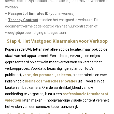
servicekosten zijn betaald en aan alle eigendomsvoorwaarden is
voldaan.
–
Passport
of
Emirates ID
(voor inwoners).
–
Tenancy Contract
— indien het vastgoed is verhuurd. Dit
document vermeldt de looptijd van het huurcontract en of
vroegtijdige beëindiging is toegestaan.
Stap 4. Het Vastgoed Klaarmaken voor Verkoop
Kopers in de UAE letten niet alleen op de locatie, maar ook op de
staat van het appartement. Een schoon, verzorgd en netjes
gepresenteerd object wekt meer vertrouwen en versnelt het
verkoopproces. Voordat u bezichtigingen plant of foto’s
publiceert,
verwijder persoonlijke items
, creëer ruimte en voer
indien nodig
kleine cosmetische renovaties
uit — vooral in de
keuken en badkamers. Om de aantrekkelijkheid van uw
aanbieding te vergroten, kunt u een
professionele fotoshoot
of
videotour
laten maken — hoogwaardige visuele content versnelt
het vinden van een serieuze koper aanzienlijk.