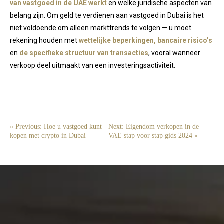
van vastgoed in de UAE werkt
en welke juridische aspecten van
belang zijn. Om geld te verdienen aan vastgoed in Dubai is het
niet voldoende om alleen markttrends te volgen — u moet
rekening houden met
wettelijke beperkingen, bancaire risico’s
en
de specifieke structuur van transacties
, vooral wanneer
verkoop deel uitmaakt van een investeringsactiviteit.
« Previous: Hoe u vastgoed kunt
Next: Eigendom verkopen in de
kopen met crypto in Dubai
VAE stap voor stap gids 2024 »