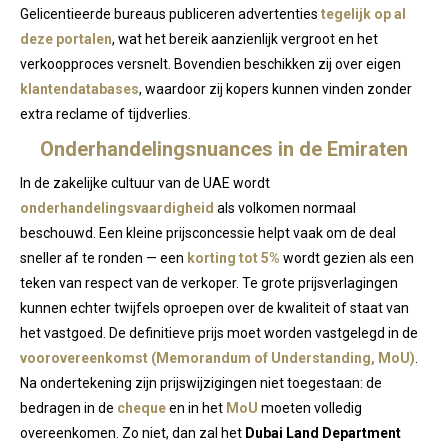
Gelicentieerde bureaus publiceren advertenties
tegelijk op al
deze portalen
, wat het bereik aanzienlijk vergroot en het
verkoopproces versnelt. Bovendien beschikken zij over eigen
klantendatabases
, waardoor zij kopers kunnen vinden zonder
extra reclame of tijdverlies.
Onderhandelingsnuances in de Emiraten
In de zakelijke cultuur van de UAE wordt
onderhandelingsvaardigheid
als volkomen normaal
beschouwd. Een kleine prijsconcessie helpt vaak om de deal
sneller af te ronden — een
korting tot 5%
wordt gezien als een
teken van respect van de verkoper. Te grote prijsverlagingen
kunnen echter twijfels oproepen over de kwaliteit of staat van
het vastgoed. De definitieve prijs moet worden vastgelegd in de
voorovereenkomst (Memorandum of Understanding, MoU)
.
Na ondertekening zijn prijswijzigingen niet toegestaan: de
bedragen in de
cheque
en in het
MoU
moeten volledig
overeenkomen. Zo niet, dan zal het
Dubai Land Department