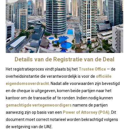
Details van de Registratie van de Deal
Het registratieproces vindt plaats bij het
Trustee Office
— de
overheidsinstantie die verantwoordelijk is voor de
officiële
eigendomsoverdracht
. Nadat alle voorwaarden zijn bevestigd
en de cheque is uitgegeven, komen beide partijen naar het
kantoor om de transactie af te ronden. Indien nodig kunnen
gemachtigde vertegenwoordigers
namens de partijen
aanwezig zijn op basis van een
Power of Attorney (POA)
. Dit
document moet correct notarieel worden bekrachtigd volgens
de wetgeving van de UAE.