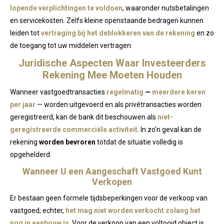
lopende verplichtingen te voldoen
, waaronder nutsbetalingen
en servicekosten. Zelfs kleine openstaande bedragen kunnen
leiden tot
vertraging bij het deblokkeren van de rekening
en zo
de toegang tot uw middelen vertragen.
Juridische Aspecten Waar Investeerders
Rekening Mee Moeten Houden
Wanneer vastgoedtransacties
regelmatig
—
meerdere keren
per jaar
— worden uitgevoerd en als privétransacties worden
geregistreerd, kan de bank dit beschouwen als
niet-
geregistreerde commerciële activiteit
. In zo’n geval kan de
rekening
worden bevroren
totdat de situatie volledig is
opgehelderd.
Wanneer U een Aangeschaft Vastgoed Kunt
Verkopen
Er bestaan geen formele tijdsbeperkingen voor de verkoop van
vastgoed; echter,
het mag niet worden verkocht zolang het
nog in aanbouw is
. Voor de verkoop van een voltooid object is