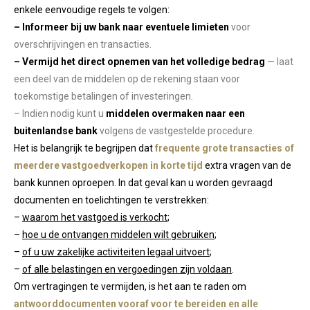
enkele eenvoudige regels te volgen:
– Informeer bij uw bank naar eventuele limieten
voor
overschrijvingen en transacties.
– Vermijd het direct opnemen van het volledige bedrag
— laat
een deel van de middelen op de rekening staan voor
toekomstige betalingen of investeringen.
– Indien nodig kunt u
middelen overmaken naar een
buitenlandse bank
volgens de vastgestelde procedure.
Het is belangrijk te begrijpen dat
frequente grote transacties of
meerdere vastgoedverkopen in korte tijd
extra vragen van de
bank kunnen oproepen. In dat geval kan u worden gevraagd
documenten en toelichtingen te verstrekken:
–
waarom het vastgoed is verkocht
;
–
hoe u de ontvangen middelen wilt gebruiken
;
–
of u uw zakelijke activiteiten legaal uitvoert
;
–
of alle belastingen en vergoedingen zijn voldaan
.
Om vertragingen te vermijden, is het aan te raden om
antwoorddocumenten vooraf voor te bereiden en alle