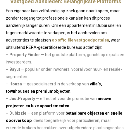
Vastgoed Aanbieden: Belangrijkste Platforms
Een eigenaar kan zelfstandig op zoek gaan naar kopers, maar
zonder toegang tot professionele kanalen kan dit proces
aanzienlijk langer duren. Om een appartement in Dubai snel en
tegen marktwaarde te verkopen, is het aanbevolen om
advertenties te plaatsen
op officiële vastgoedportalen
, waar
uitsluitend RERA-gecertificeerde bureaus actief zijn:
– Property Finder
— het grootste platform, gericht op expats en
investeerders.
– Bayut
— populair onder inwoners, vooral voor huur- en resale-
segmenten.
– Houza
— gespecialiseerd in de verkoop van
villa’s,
townhouses en premiumobjecten
.
– JustProperty
— effectief voor de promotie van
nieuwe
projecten en luxe appartementen
.
– Dubizzle
— een platform voor
betaalbare objecten en snelle
doorverkoop
; deels toegankelijk voor particulieren, maar
erkende brokers beschikken over uitgebreidere plaatsingsopties.