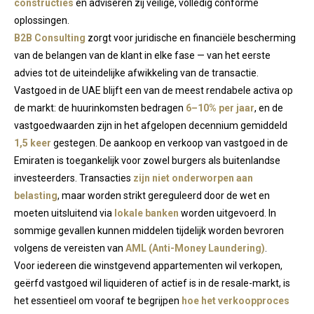
constructies
en adviseren zij veilige, volledig conforme
oplossingen.
B2B Consulting
zorgt voor juridische en financiële bescherming
van de belangen van de klant in elke fase — van het eerste
advies tot de uiteindelijke afwikkeling van de transactie.
Vastgoed in de UAE blijft een van de meest rendabele activa op
de markt: de huurinkomsten bedragen
6–10% per jaar
, en de
vastgoedwaarden zijn in het afgelopen decennium gemiddeld
1,5 keer
gestegen. De aankoop en verkoop van vastgoed in de
Emiraten is toegankelijk voor zowel burgers als buitenlandse
investeerders. Transacties
zijn niet onderworpen aan
belasting
, maar worden strikt gereguleerd door de wet en
moeten uitsluitend via
lokale banken
worden uitgevoerd. In
sommige gevallen kunnen middelen tijdelijk worden bevroren
volgens de vereisten van
AML (Anti-Money Laundering)
.
Voor iedereen die winstgevend appartementen wil verkopen,
geërfd vastgoed wil liquideren of actief is in de resale-markt, is
het essentieel om vooraf te begrijpen
hoe het verkoopproces