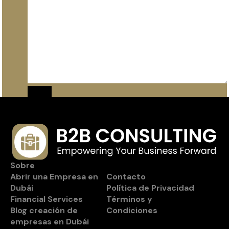
Sobre
Abrir una Empresa en
Contacto
Dubái
Política de Privacidad
Financial Services
Términos y
Blog creación de
Condiciones
empresas en Dubái