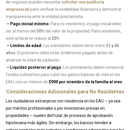
de negocios pueden necesitar
solicitar una auditoría
empresarial
para verificar la estabilidad financiera y demostrar
transparencia ante la entidad prestamista.
– Pago inicial mínimo
:
Para no residentes, el pago inicial debe
ser al menos del
50%
del valor de la propiedad. Para residentes,
este umbral se reduce al
20%
.
– Límites de edad
:
Los solicitantes deben tener entre
21 y 65
años
. El préstamo debe estar totalmente pagado antes de
alcanzar la edad de jubilación.
– Liquidez posterior al pago
:
Los prestatarios deben conservar
fondos suficientes para cubrir los gastos básicos de vida en los
EAU, con un mínimo de
$900 por miembro de la familia al mes
.
Consideraciones Adicionales para No Residentes
Los ciudadanos extranjeros con residencia en los EAU — ya sea
por méritos profesionales o por inversiones previas en
propiedades — suelen disfrutar de procesos de aprobación
hipotecaria más ágiles. Sin embargo, los bancos tienden a
aplicar controles más estrictos y condiciones adicionales para los