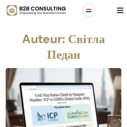
Auteur:
Світла
Педан