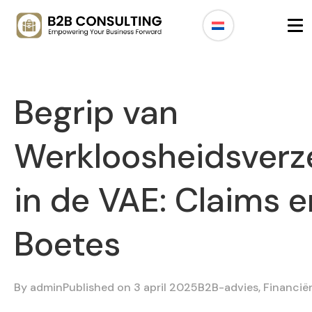
Begrip van
Werkloosheidsverz
in de VAE: Claims e
Boetes
By
admin
Published on 3 april 2025
B2B-advies
,
Financië