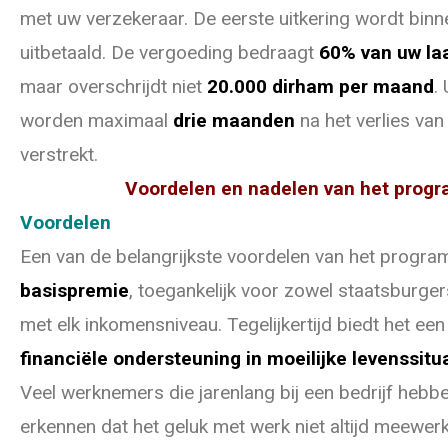
met uw verzekeraar. De eerste uitkering wordt bin
uitbetaald. De vergoeding bedraagt
60% van uw laa
maar overschrijdt niet
20.000 dirham per maand
.
worden maximaal
drie maanden
na het verlies van
verstrekt.
Voordelen en nadelen van het pro
Voordelen
Een van de belangrijkste voordelen van het progr
basispremie
, toegankelijk voor zowel staatsburge
met elk inkomensniveau. Tegelijkertijd biedt het ee
financiële ondersteuning in moeilijke levenssitu
Veel werknemers die jarenlang bij een bedrijf hebb
erkennen dat het geluk met werk niet altijd meewerk