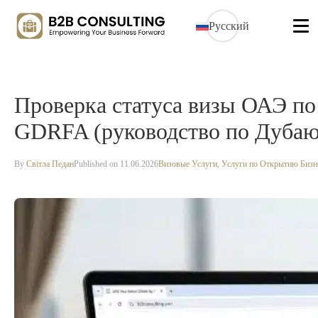
Русский
Проверка статуса визы ОАЭ по 
GDRFA (руководство по Дубаю 
By
Світла Педан
Published on 11.06.2026
Визовые Услуги
,
Услуги по Открытию Бизн