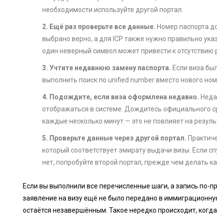
необходимости используйте другой портал.
2. Ещё раз проверьте все данные.
Номер паспорта до
выбрано верно, а для ICP также нужно правильно ука
один неверный символ может привести к отсутствию 
3. Учтите недавнюю замену паспорта.
Если виза был
выполнить поиск по unified number вместо нового ном
4. Подождите, если виза оформлена недавно.
Недав
отображаться в системе. Дождитесь официального ср
каждые несколько минут — это не повлияет на резуль
5. Проверьте данные через другой портал.
Практиче
который соответствует эмирату выдачи визы. Если с
нет, попробуйте второй портал, прежде чем делать к
Если вы выполнили все перечисленные шаги, а запись по-пр
заявление на визу ещё не было передано в иммиграционн
остаётся незавершённым. Такое нередко происходит, когд